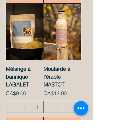
Mélange à
Moutarde à
bannique
l'érable
LAGALET
MASTOT
Price
Price
CA$9.00
CA$12.00
Add to Cart
Add to Cart