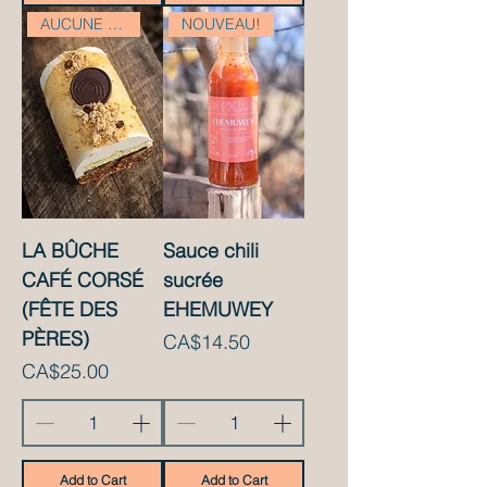
AUCUNE LIVRAISON
NOUVEAU!
LA BÛCHE
Sauce chili
CAFÉ CORSÉ
sucrée
(FÊTE DES
EHEMUWEY
PÈRES)
Price
CA$14.50
Price
CA$25.00
Add to Cart
Add to Cart