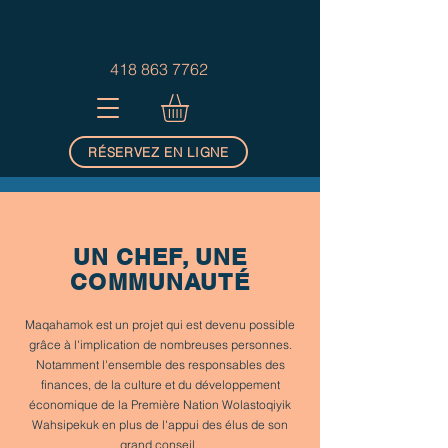
418 863 7762
RÉSERVEZ EN LIGNE
UN CHEF, UNE
COMMUNAUTÉ
Maqahamok est un projet qui est devenu possible
grâce à l'implication de nombreuses personnes.
Notamment l'ensemble des responsables des
finances, de la culture et du développement
économique de la Première Nation Wolastoqiyik
Wahsipekuk en plus de l'appui des élus de son
grand conseil.